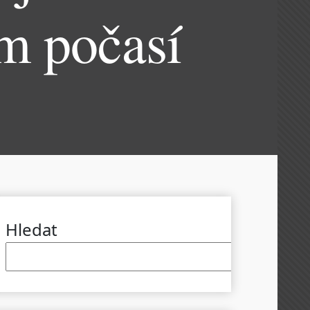
ém počasí
Hledat
Hled