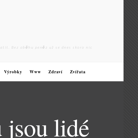
latit. Bez oběhu peněz už se dnes skoro nic
Výrobky
Www
Zdraví
Zvířata
jsou lidé