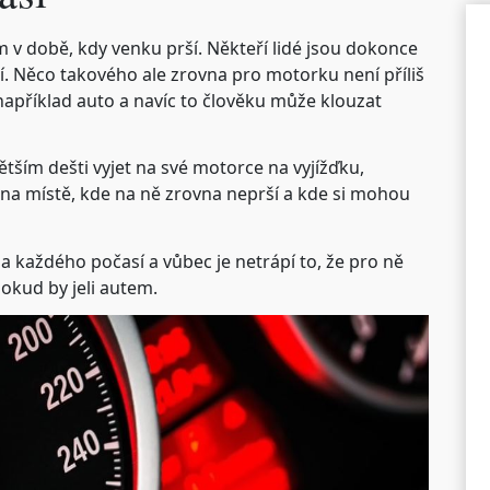
m v době, kdy venku prší. Někteří lidé jsou dokonce
ší. Něco takového ale zrovna pro motorku není příliš
například auto a navíc to člověku může klouzat
jvětším dešti vyjet na své motorce na vyjížďku,
í na místě, kde na ně zrovna neprší a kde si mohou
 za každého počasí a vůbec je netrápí to, že pro ně
pokud by jeli autem.