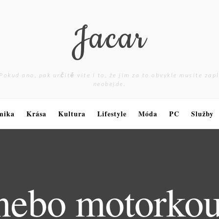
Jacar
Pokud ano, pak určitě víte i to, že jim za to obvykle musíte zap
neobejde.
mika
Krása
Kultura
Lifestyle
Móda
PC
Služby
nebo motorkou 