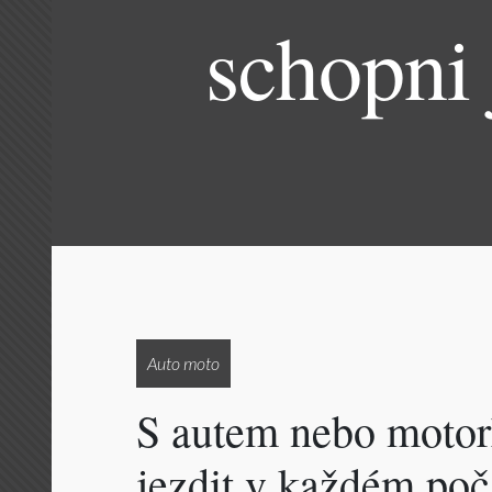
schopni 
Auto moto
S autem nebo motork
jezdit v každém poč