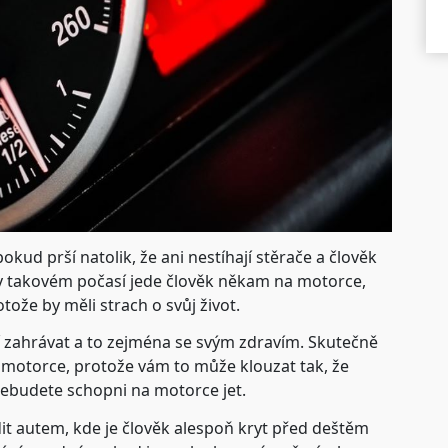
okud prší natolik, že ani nestíhají stěrače a člověk
d v takovém počasí jede člověk někam na motorce,
otože by měli strach o svůj život.
í zahrávat a to zejména se svým zdravím. Skutečně
a motorce, protože vám to může klouzat tak, že
 nebudete schopni na motorce jet.
it autem, kde je člověk alespoň kryt před deštěm