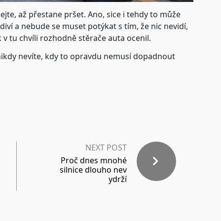
jte, až přestane pršet. Ano, sice i tehdy to může
iví a nebude se muset potýkat s tím, že nic nevidí,
k v tu chvíli rozhodně stěrače auta ocenil.
nikdy nevíte, kdy to opravdu nemusí dopadnout
NEXT POST
Proč dnes mnohé
silnice dlouho nev
ydrží