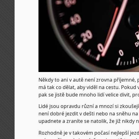
Někdy to ani v autě není zrovna příjemné, p
má tak co dělat, aby viděl na cestu. Poku
pak se jistě bude mnoho lidí velice divit, pr
Lidé jsou opravdu různí a mnozí si zkoušej
není dobré jezdit v dešti nebo na sněhu n
upadnete a zraníte se natolik, že již nikdy
Rozhodně je v takovém počasí nejlepší jezd