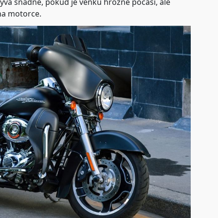
bývá snadné, pokud je venku hrozné počasí, ale
 na motorce.