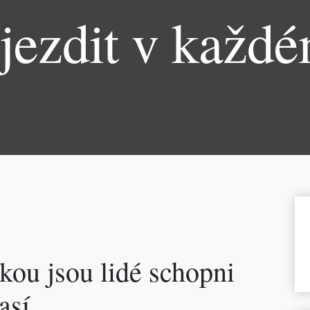
jezdit v každ
ou jsou lidé schopni
así