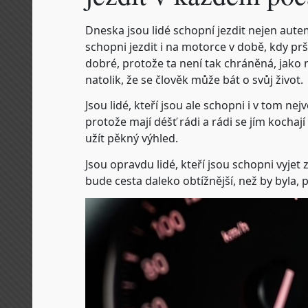
Dneska jsou lidé schopní jezdit nejen aute
schopni jezdit i na motorce v době, kdy pr
dobré, protože ta není tak chráněná, jako 
natolik, že se člověk může bát o svůj život.
Jsou lidé, kteří jsou ale schopni i v tom ne
protože mají déšť rádi a rádi se jím kochaj
užít pěkný výhled.
Jsou opravdu lidé, kteří jsou schopni vyjet
bude cesta daleko obtížnější, než by byla, 