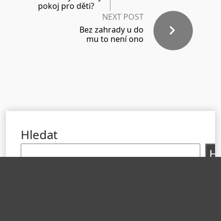
pokoj pro děti?
NEXT POST
Bez zahrady u do
mu to není ono
Hledat
H
Nejnovější Příspěvky