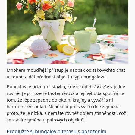
Mnohem moudřejší přístup je naopak od takovýchto chat
ustoupit a dát přednost objektu typu bungalovu.
Bungalov
je přízemní stavba, kde se odehrává vše v jedné
rovině. Je přirozeně bezbariérová a její výhoda spočívá i v
tom, že lépe zapadne do okolní krajiny a vytváří s ní
harmonický soulad. Nepůsobí příliš výstředně zejména
proto, že je nízká, a nemáte rovněž dojem stísněnosti, což
se stává zejména u patrových objektů.
Prodlužte si bungalov o terasu s posezením