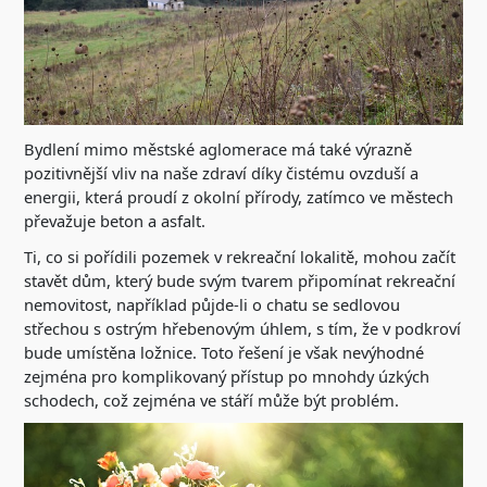
Bydlení mimo městské aglomerace má také výrazně
pozitivnější vliv na naše zdraví díky čistému ovzduší a
energii, která proudí z okolní přírody, zatímco ve městech
převažuje beton a asfalt.
Ti, co si pořídili pozemek v rekreační lokalitě, mohou začít
stavět dům, který bude svým tvarem připomínat rekreační
nemovitost, například půjde-li o chatu se sedlovou
střechou s ostrým hřebenovým úhlem, s tím, že v podkroví
bude umístěna ložnice. Toto řešení je však nevýhodné
zejména pro komplikovaný přístup po mnohdy úzkých
schodech, což zejména ve stáří může být problém.