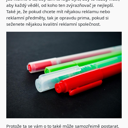
aby každý věděl, od koho ten zvýrazňovač je nejlepší.
Také je, že pokud chcete mít nějakou reklamu nebo
reklamní předměty, tak je opravdu prima, pokud si
seženete nějakou kvalitní reklamní společnost.
Protože ta se vám o to také může samozřejmě postarat.