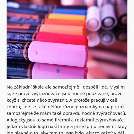
Na základní škole ale samozřejmě i dospělí lidé. Myslím
si, že právě zvýrazňovače jsou hodně používané, právě
když si chcete něco zvýraznit. A protože pracuji v call
centru, kde se také dělám různé poznámky na papír, tak
samozřejmě že mám také opravdu hodně zvýrazňovačů.
A logicky jsou to samé firemní a reklamní zvýrazňovače.
Je tam vlastně logo naší firmy a já se tomu nedivím. Tady
jde hlavně o to, aby tam to logo bylo, aby to každý viděl,