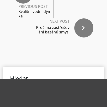
PREVIOUS POST
Kvalitní vodní dým
ka
NEXT POST
Proč má zastřešov
ání bazénů smysl
Hledat
H