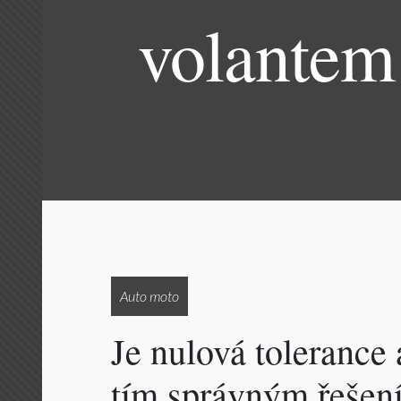
volantem
Auto moto
Je nulová tolerance
tím správným řešen