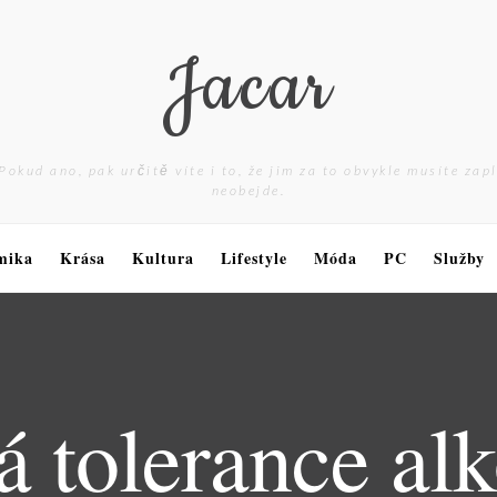
Jacar
Pokud ano, pak určitě víte i to, že jim za to obvykle musíte zap
neobejde.
mika
Krása
Kultura
Lifestyle
Móda
PC
Služby
á tolerance al