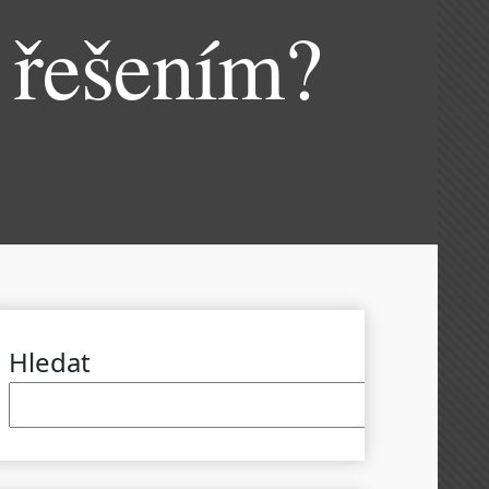
 řešením?
Hledat
Hled