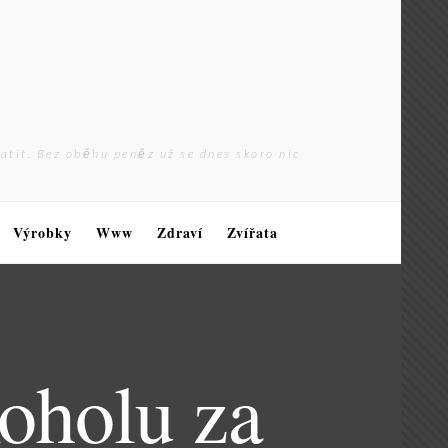
latit. Bez oběhu peněz už se dnes skoro nic
Výrobky
Www
Zdraví
Zvířata
koholu za