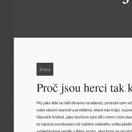
Krása
Proč jsou herci tak 
My jako lidé se rádi díváme na televizi, protože tam 
naše vlastní starosti a problémy, které nás trápí, vyp
hlavních hrdinů, jako bychom tam žili s nimi v tom dan
to takové osvobození od našeho reálného světa plnéh
vyhledáváme seriály a filmy proto, abychom se od nich 