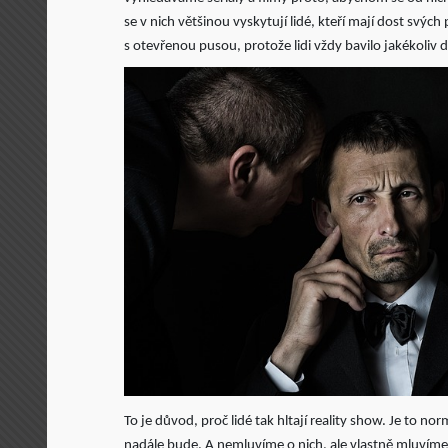
se v nich většinou vyskytují lidé, kteří mají dost svých
s otevřenou pusou, protože lidi vždy bavilo jakékoliv d
To je důvod, proč lidé tak hltají reality show. Je to norm
nadále bude. A nemluvíme o nich, ale vlastně mluvíme 