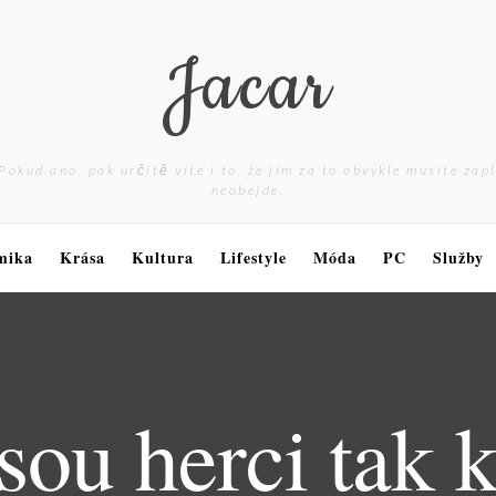
Jacar
Pokud ano, pak určitě víte i to, že jim za to obvykle musíte zap
neobejde.
mika
Krása
Kultura
Lifestyle
Móda
PC
Služby
sou herci tak 