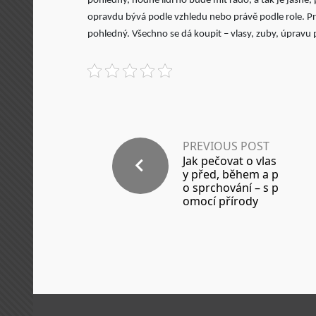
pohledný, hodně lidí ho bude mít rádo, a tak je jasné, 
opravdu bývá podle vzhledu nebo právě podle role. Pro
pohledný. Všechno se dá koupit – vlasy, zuby, úpravu p
PREVIOUS POST
Jak pečovat o vlas
y před, během a p
o sprchování – s p
omocí přírody