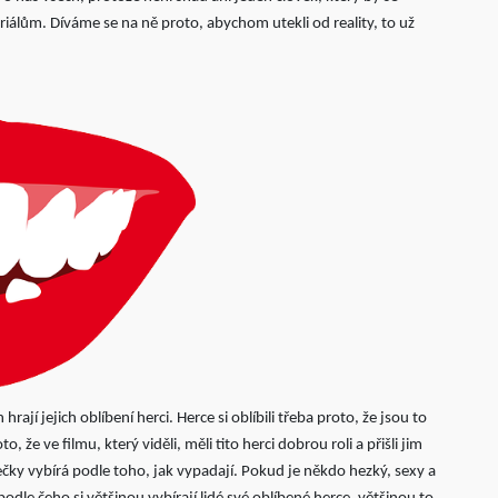
eriálům.
Díváme se na ně proto, abychom utekli od reality, to už
h hrají jejich oblíbení herci. Herce si oblíbili třeba proto, že jsou to
 že ve filmu, který viděli, měli tito herci dobrou roli a přišli jim
ečky vybírá podle toho, jak vypadají. Pokud je někdo hezký, sexy a