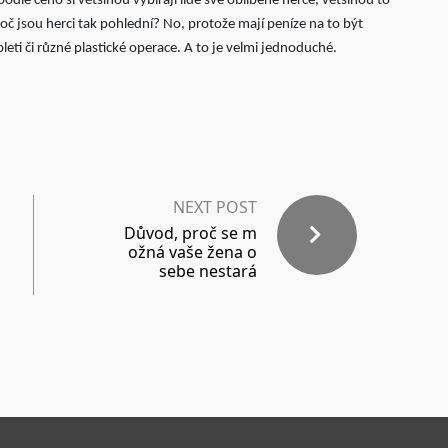
podle čeho si většinou vybírají lidé své oblíbené herce, většinou to
č jsou herci tak pohlední? No, protože mají peníze na to být
leti či různé plastické operace. A to je velmi jednoduché.
NEXT POST
Důvod, proč se m
ožná vaše žena o
sebe nestará