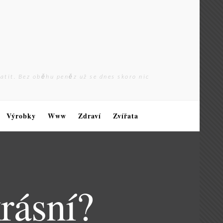
latit. Bez oběhu peněz už se dnes skoro nic
Výrobky
Www
Zdraví
Zvířata
krásní?