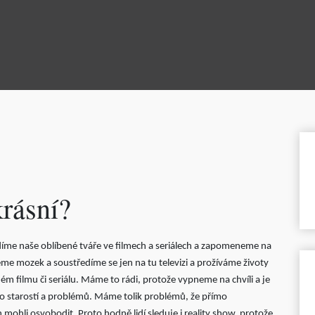
krásní?
vidíme naše oblíbené tváře ve filmech a seriálech a zapomeneme na
neme mozek a soustředíme se jen na tu televizi a prožíváme životy
ém filmu či seriálu. Máme to rádi, protože vypneme na chvíli a je
o starostí a problémů. Máme tolik problémů, že přímo
mohli osvobodit. Proto hodně lidí sleduje i reality show, protože