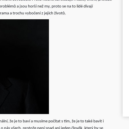
 problémů a jsou horší než my, proto se na to lidé dívají
rama a trochu vybočení z jejich životů.
ální, že je to baví a musíme počítat s tím, že je to také bavit i
o nás všech, protože není snad ani jeden člověk, který by se