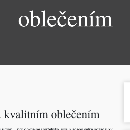
oblečením
u kvalitním oblečením
ší úrovni, i pro obyčejné smrtelníky, jsou kladeny velké požadavky