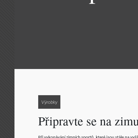
Výrobky
Připravte se na zim
Při vykonávání zimních sportů, které jsou stále na vyš