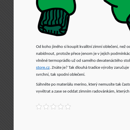
Od koho jiného si koupit kvalitní zimní oblečení, než
nabídnout, protože přece jenom je v jejich podmínkách
vlněné termoprádlo už od samého devatenáctého stolet
store.cz
. Znáte je? Tak dlouhá tradice výroby zaručuje
svrchní, tak spodní oblečení.
Sáhněte po materiálu merino, který nemusíte tak často 
vyvětrat a zase se oddat zimním radovánkám, kterých j