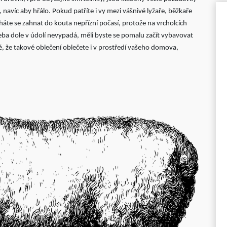
navíc aby hřálo. Pokud patříte i vy mezi vášnivé lyžaře, běžkaře
háte se zahnat do kouta nepřízní počasí, protože na vrcholcích
třeba dole v údolí nevypadá, měli byste se pomalu začít vybavovat
é, že takové oblečení oblečete i v prostředí vašeho domova,