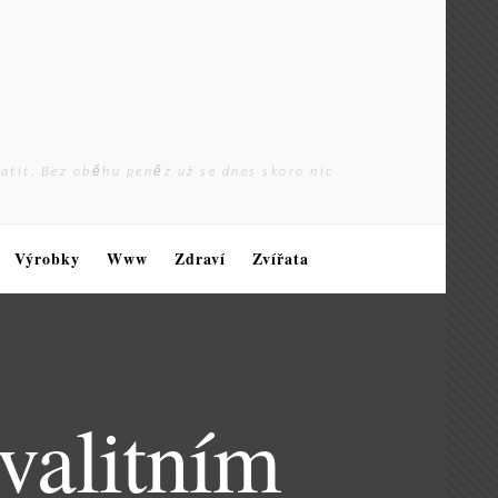
latit. Bez oběhu peněz už se dnes skoro nic
Výrobky
Www
Zdraví
Zvířata
valitním