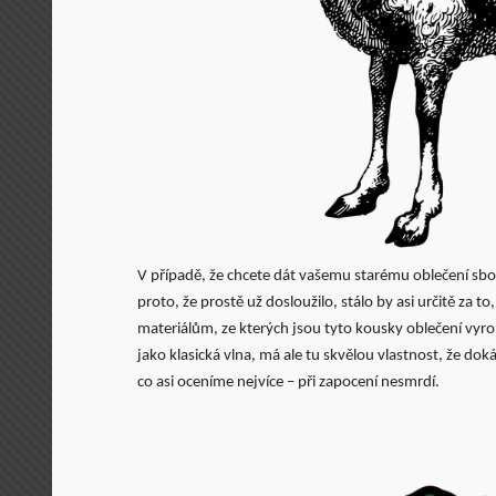
V případě, že chcete dát vašemu starému oblečení sboh
proto, že prostě už dosloužilo, stálo by asi určitě za
materiálům, ze kterých jsou tyto kousky oblečení vyr
jako klasická vlna, má ale tu skvělou vlastnost, že doká
co asi oceníme nejvíce – při zapocení nesmrdí.