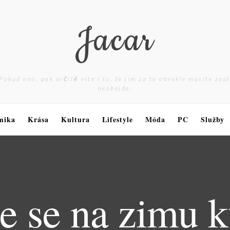
Jacar
Pokud ano, pak určitě víte i to, že jim za to obvykle musíte zap
neobejde.
mika
Krása
Kultura
Lifestyle
Móda
PC
Služby
te se na zimu k