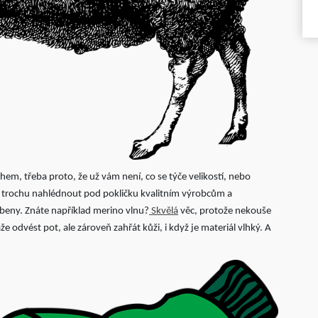
em, třeba proto, že už vám není, co se týče velikostí, nebo
 to, trochu nahlédnout pod pokličku kvalitním výrobcům a
obeny. Znáte například merino vlnu?
Skvělá
věc, protože nekouše
že odvést pot, ale zároveň zahřát kůži, i když je materiál vlhký. A