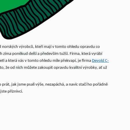
 od norských výrobců, kteří mají v tomto ohledu opravdu co
 zima poněkud delší a především tužší. Firma, která vyrábí
í a která vás v tomto ohledu mile překvapí, je firma
Devold C-
 to, že od nich můžete zakoupit opravdu kvalitní výrobky, ať už
prát, jak jsme psali výše, nezapáchá, a navíc stačí ho pořádně
ste příznivci.