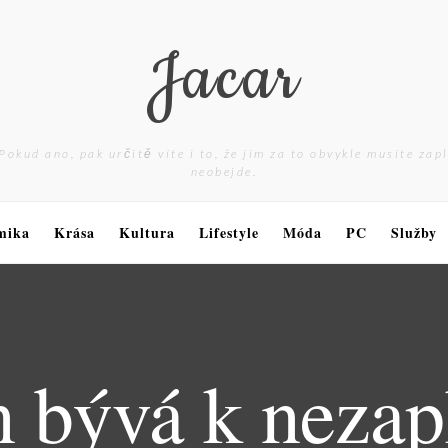
Jacar
Pokud ano, pak určitě víte i to, že jim za to obvykle musíte zap
neobejde.
mika
Krása
Kultura
Lifestyle
Móda
PC
Služby
 bývá k nezap