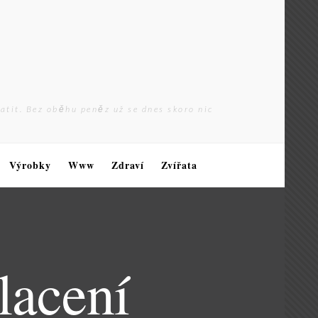
latit. Bez oběhu peněz už se dnes skoro nic
Výrobky
Www
Zdraví
Zvířata
lacení