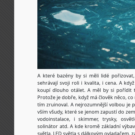
A které bazény by si měli lidé pořizovat
sehrávají svoji roli i kvalita, i cena. A kdy
koupí dlouho otálet. A měl by si pořídit 
Protože je dobře, když má člověk něco, co 
tím zruinoval. A nejrozumnější volbou je 
vším všudy, které se jenom zapustí do země
vodoinstalace, i skimmer, trysky, osvětl
solinátor atd. A kde kromě základní výb
světla, LED světla s dálkovým ovladačem, z