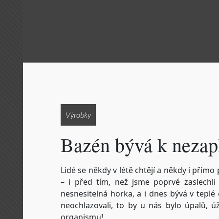
Výrobky
Bazén bývá k nezap
Lidé se někdy v létě chtějí a někdy i přímo
– i před tím, než jsme poprvé zaslechli
nesnesitelná horka, a i dnes bývá v tepl
neochlazovali, to by u nás bylo úpalů, ú
organismu!