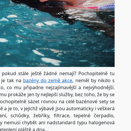
, pokud stále ještě žádné nemají? Pochopitelně tu
ž je tak na
bazény do země akce
, neměl by nikdo s
to, co mu připadne nejzajímavější a nejvýhodnější.
mu prokáže jen ty nejlepší služby, bez toho, že by se
pochopitelně sázet rovnou na celé bazénové sety se
 a je to, v jejichž výbavě jsou automaticky i veškerá
ení, schůdky, žebříky, filtrace, tepelné čerpadlo,
avy nemusí chybět ani nadstandard typu halogenová
ateplení pláště a dna…