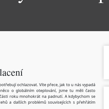
lacení
 potřebují ochlazovat. Víte přece, jak to u nás vypadá
 něco o globálním oteplování, jsme tu měli často
é části roku mnohokrát na padnutí. A kdybychom se
žehů a dalších problémů souvisejících s přehřátím