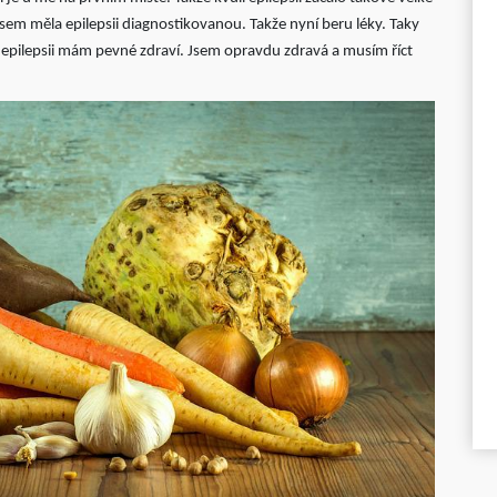
jsem měla epilepsii diagnostikovanou. Takže nyní beru léky. Taky
 epilepsii mám pevné zdraví. Jsem opravdu zdravá a musím říct