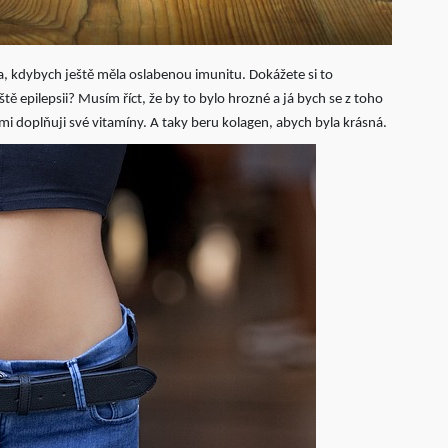
a, kdybych ještě měla oslabenou imunitu. Dokážete si to
ě epilepsii? Musím říct, že by to bylo hrozné a já bych se z toho
ými doplňuji své vitamíny. A taky beru kolagen, abych byla krásná.