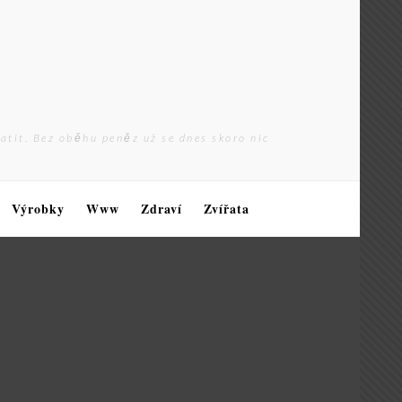
latit. Bez oběhu peněz už se dnes skoro nic
Výrobky
Www
Zdraví
Zvířata