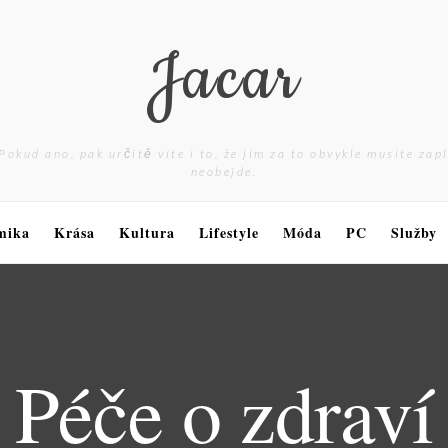
Jacar
Pokud ano, pak určitě víte i to, že jim za to obvykle musíte zap
neobejde.
mika
Krása
Kultura
Lifestyle
Móda
PC
Služby
Péče o zdraví