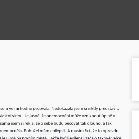
 jsem velmi hodně pečovala. Nedokázala jsem si nikdy představit,
lastní vinou. Je jasné, že onemocnění může vzniknout úplně v
sama jsem si řekla, že o sebe budu pečovat tak dlouho, a tak
 onemocněla. Bohužel mám epilepsii. A musím říct, že to opravdu
je u mě na prvním místě. Takže kvůli epilepsii začalo takové velké