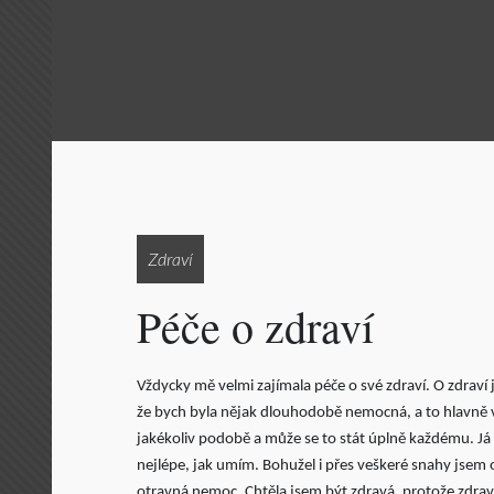
Zdraví
Péče o zdraví
Vždycky mě velmi zajímala péče o své zdraví. O zdraví
že bych byla nějak dlouhodobě nemocná, a to hlavně v
jakékoliv podobě a může se to stát úplně každému. Já 
nejlépe, jak umím. Bohužel i přes veškeré snahy jsem
otravná nemoc. Chtěla jsem být zdravá, protože zdraví 