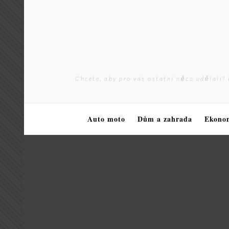
Skip
to
content
Chcete, aby pro vás ostatní něco udělali? 
Auto moto
Dům a zahrada
Ekono