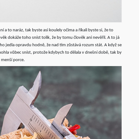
 a to naráz, tak byste asi koulely očima a říkali byste si, že to
ěk dokáže toho sníst tolik, že by tomu člověk ani nevěřil. A to já
toho jedla opravdu hodně, že nad tím zůstává rozum stát. A když se
ohla vůbec sníst, protože kdybych to dělala v dnešní době, tak by
t menší porce.