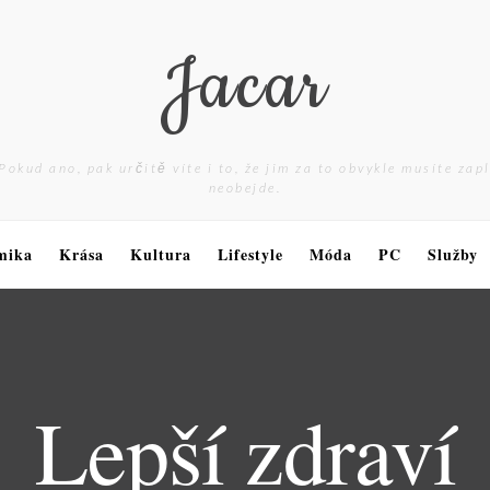
Jacar
Pokud ano, pak určitě víte i to, že jim za to obvykle musíte zap
neobejde.
mika
Krása
Kultura
Lifestyle
Móda
PC
Služby
Lepší zdraví