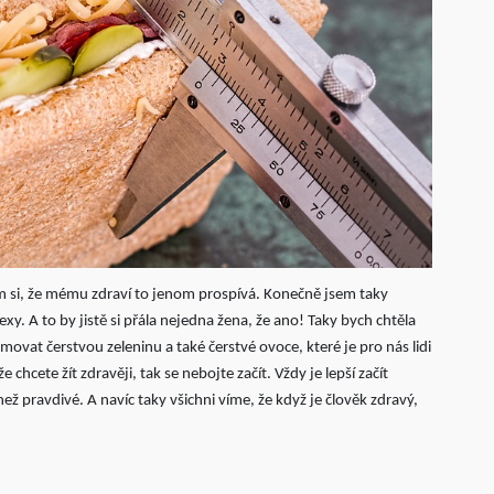
ím si, že mému zdraví to jenom prospívá. Konečně jsem taky
sexy. A to by jistě si přála nejedna žena, že ano! Taky bych chtěla
vat čerstvou zeleninu a také čerstvé ovoce, které je pro nás lidi
e chcete žít zdravěji, tak se nebojte začít. Vždy je lepší začít
ež pravdivé. A navíc taky všichni víme, že když je člověk zdravý,