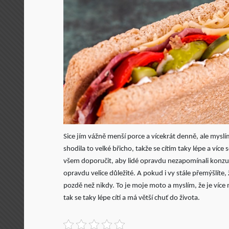
Sice jím vážně menší porce a vícekrát denně, ale mysl
shodila to velké břicho, takže se cítím taky lépe a více 
všem doporučit, aby lidé opravdu nezapomínali konzumo
opravdu velice důležité. A pokud i vy stále přemýšlíte, ž
pozdě než nikdy. To je moje moto a myslím, že je více n
tak se taky lépe cítí a má větší chuť do života.