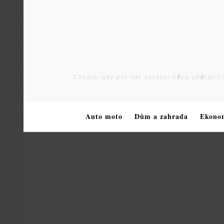
Skip
to
content
Chcete, aby pro vás ostatní něco udělali? 
Auto moto
Dům a zahrada
Ekono