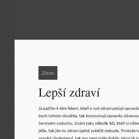
Zdraví
Lepší zdraví
Já patřím k těm lidem, kteří o své zdraví pečují opravd
bych tohoto dosáhla, tak konzumuji opravdu zdravou 
čerstvém vzduchu. Znám taky několik lidí, kteří si vů
jídla, tak jim to zdraví úplně svědčit nebude. Protože
vysoký cholesterol, tak mu není stále dobře. Musí jít na