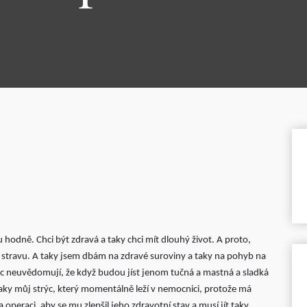
u hodně. Chci být zdravá a taky chci mít dlouhý život. A proto,
stravu. A taky jsem dbám na zdravé suroviny a taky na pohyb na
bec neuvědomují, že když budou jíst jenom tučná a mastná a sladká
 taky můj strýc, který momentálně leží v nemocnici, protože má
 operaci, aby se mu zlepšil jeho zdravotní stav a musí jít taky