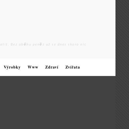
latit. Bez oběhu peněz už se dnes skoro nic
Výrobky
Www
Zdraví
Zvířata