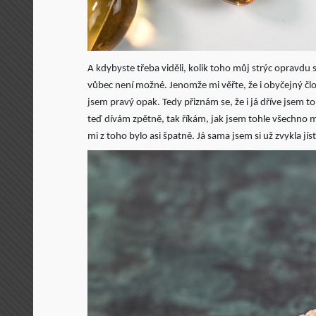
A kdybyste třeba viděli, kolik toho můj strýc opravdu sní
vůbec není možné. Jenomže mi věřte, že i obyčejný člov
jsem pravý opak. Tedy přiznám se, že i já dříve jsem 
teď dívám zpětně, tak říkám, jak jsem tohle všechno m
mi z toho bylo asi špatně. Já sama jsem si už zvykla jís