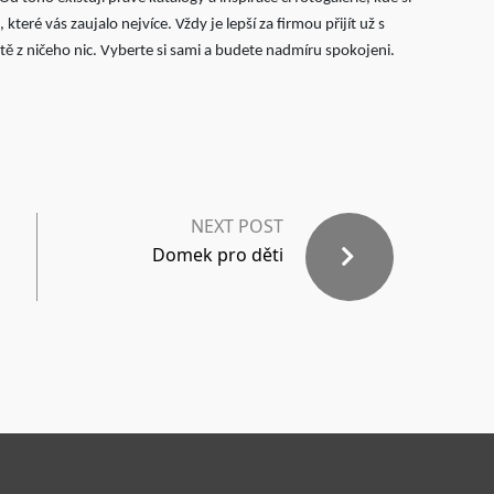
teré vás zaujalo nejvíce. Vždy je lepší za firmou přijít už s
ě z ničeho nic. Vyberte si sami a budete nadmíru spokojeni.
NEXT POST
Domek pro děti