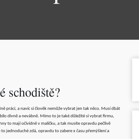
é schodiště?
ě práci, a navíc si člověk nemůže vybrat jen tak něco. Musí dbát
ilo divně a nevábně. Mimo to je také důležité si vybrat firmu,
hny to mají očividně v malíčku, a tak musíte opravdu pečlivě
se to jednoduché zdá, opravdu to zabere x času přemýšlení a