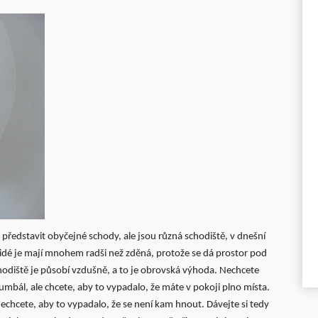
 představit obyčejné schody, ale jsou různá schodiště, v dnešní
idé je mají mnohem radši než zděná, protože se dá prostor pod
schodiště je působí vzdušně, a to je obrovská výhoda. Nechcete
mbál, ale chcete, aby to vypadalo, že máte v pokoji plno místa.
chcete, aby to vypadalo, že se není kam hnout. Dávejte si tedy