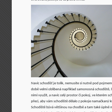
Navíc schodišť je tolik, nemusíte si nutně pod pojmem
době velmi oblíbená například samonosná schodiště, l
nimi využít, a navíc celý prostor či pokoj, ve kterém 
přeci, aby vám schodiště dělalo z pokoje namačkaný ku
Schodiště bývá většinou na chodbě a tam také úplně ne