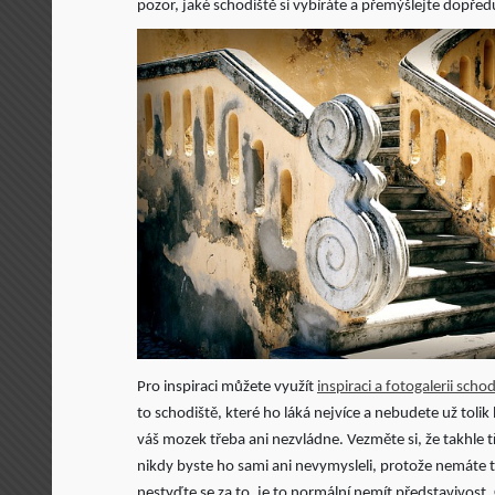
pozor, jaké schodiště si vybíráte a přemýšlejte dopředu
Pro inspiraci můžete využít
inspiraci a fotogalerii sch
to schodiště, které ho láká nejvíce a nebudete už tolik
váš mozek třeba ani nezvládne. Vezměte si, že takhle t
nikdy byste ho sami ani nevymysleli, protože nemáte 
nestyďte se za to, je to normální nemít představivost. O