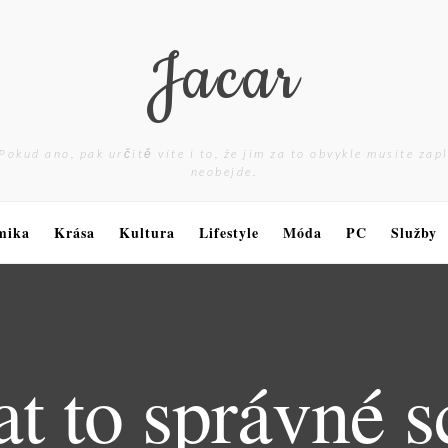
Jacar
Pokud ano, pak určitě víte i to, že jim za to obvykle musíte zap
neobejde.
mika
Krása
Kultura
Lifestyle
Móda
PC
Služby
at to správné s