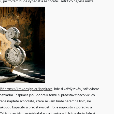
, jak to tam bude vypadat a že chcete ušetřit co nejvíce místa.
odišť https://kmkdesign.cz/inspirace
, kde si každý z vás jistě vybere
 bezradní. Inspirace jsou dobré k tomu si představit něco víc, co
řeba najdete schodiště, které se vám bude náramně líbit, ale
takovou kapacitu a představivost. To je naprosto v pořádku a
d toho existují právě katalogy a inspirace či fotogalerie, kde si