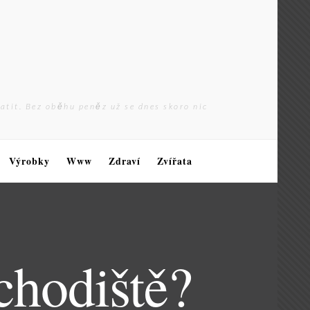
latit. Bez oběhu peněz už se dnes skoro nic
Výrobky
Www
Zdraví
Zvířata
chodiště?