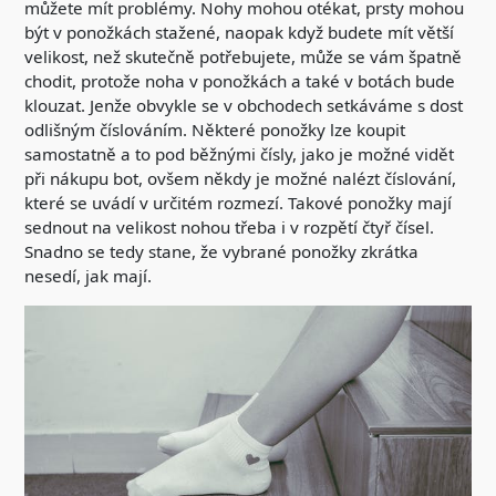
můžete mít problémy. Nohy mohou otékat, prsty mohou
být v ponožkách stažené, naopak když budete mít větší
velikost, než skutečně potřebujete, může se vám špatně
chodit, protože noha v ponožkách a také v botách bude
klouzat. Jenže obvykle se v obchodech setkáváme s dost
odlišným číslováním. Některé ponožky lze koupit
samostatně a to pod běžnými čísly, jako je možné vidět
při nákupu bot, ovšem někdy je možné nalézt číslování,
které se uvádí v určitém rozmezí. Takové ponožky mají
sednout na velikost nohou třeba i v rozpětí čtyř čísel.
Snadno se tedy stane, že vybrané ponožky zkrátka
nesedí, jak mají.