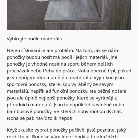
Vybírejte podle materiálu
Nejen číslování je ale problém. Na tom, jak se nám
ponožky budou nosit má podíl i jejich materiál. Jiné
ponožky je vhodné nosit na sport, během delších
procházek nebo třeba do práce. Noha obecně trpí, pokud
je v nepříjemném a umělém materiálu. Výjimkou jsou
sportovní ponožky, které jsou vyráběny ze savým
materiálů, například funkční ponožky. Na běžné nošení
jsou ale úplně nejlepší ponožky, které se vyrábějí z
přírodních materiálů. Jsou to například bavlněné nebo
bambusové ponožky, ve kterých nohy mohou dýchat.
Noha se pak navíc tolik nepotí.
Když zkusíte vybrat ponožky pečlivě, jistě poznáte, jaký
rozdíl to je. Bude se vám lépe chodit a to v každých