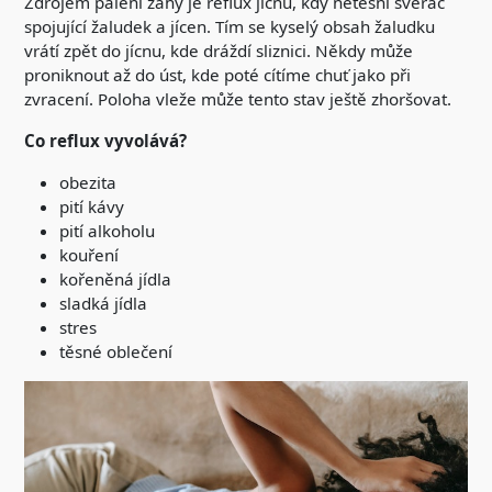
Zdrojem pálení žáhy je reflux jícnu, kdy netěsní svěrač
spojující žaludek a jícen. Tím se kyselý obsah žaludku
vrátí zpět do jícnu, kde dráždí sliznici. Někdy může
proniknout až do úst, kde poté cítíme chuť jako při
zvracení. Poloha vleže může tento stav ještě zhoršovat.
Co reflux vyvolává?
obezita
pití kávy
pití alkoholu
kouření
kořeněná jídla
sladká jídla
stres
těsné oblečení