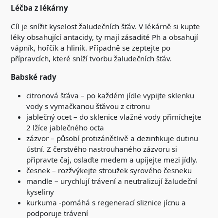
Léčba z lékárny
Cíl je snížit kyselost žaludečních šťáv. V lékárně si kupte
léky obsahující antacidy, ty mají zásadité Ph a obsahují
vápník, hořčík a hliník. Případně se zeptejte po
přípravcích, které sníží tvorbu žaludečních šťáv.
Babské rady
citronová šťáva – po každém jídle vypijte sklenku
vody s vymačkanou šťávou z citronu
jablečný ocet – do sklenice vlažné vody přimíchejte
2 lžíce jablečného octa
zázvor – působí protizánětlivě a dezinfikuje dutinu
ústní. Z čerstvého nastrouhaného zázvoru si
připravte čaj, oslaďte medem a upíjejte mezi jídly.
česnek – rozžvýkejte stroužek syrového česneku
mandle – urychlují trávení a neutralizují žaludeční
kyseliny
kurkuma -pomáhá s regenerací sliznice jícnu a
podporuje trávení