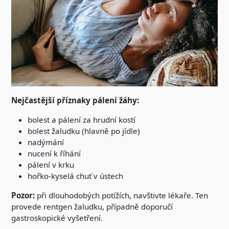
Nejčastější příznaky pálení žáhy:
bolest a pálení za hrudní kostí
bolest žaludku (hlavně po jídle)
nadýmání
nucení k říhání
pálení v krku
hořko-kyselá chuť v ústech
Pozor:
při dlouhodobých potížích, navštivte lékaře. Ten
provede rentgen žaludku, případně doporučí
gastroskopické vyšetření.