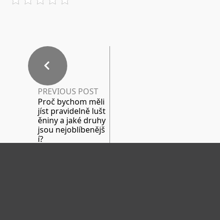
PREVIOUS POST
Proč bychom měli
jíst pravidelně lušt
ěniny a jaké druhy
jsou nejoblíbenějš
í?
NEXT POST
Pořád v jednom k
ole?