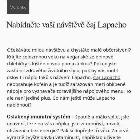
Výrobky
Nabídněte vaší návštěvě čaj Lapacho
Očekáváte milou návštěvu a chystáte malé občerstvení?
Krájíte celozrnnou veku na veganské zeleninové
chlebíčky s luštěninovou pomazánkou? Pokud jste
zastánci zdravého životního stylu, pak by vás mohl
oslovit i nápoj Inků s názvem Lapacho.
Čaj Lapacho
neobsahuje kofein a je tudíž zařazován mezi oblíbené
nápoje pro vyznavače zdravějšího nápojového menu. To
ale není jediné plus. Co nám ještě může Lapacho
nabídnout?
Oslabený imunitní systém
– špatně a málo spíte, jste
unavení, leze na vás chřipka, jste zimomřiví, mrzutí,
otrávení a bez energie? Pak si dopřejte tři věci. Za prvé
výrazně zvyšte dávku vitamínu C, například užívejte