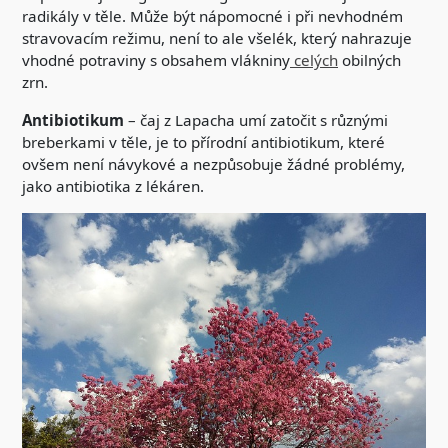
radikály v těle. Může být nápomocné i při nevhodném
stravovacím režimu, není to ale všelék, který nahrazuje
vhodné potraviny s obsahem vlákniny
celých
obilných
zrn.
Antibiotikum
– čaj z Lapacha umí zatočit s různými
breberkami v těle, je to přírodní antibiotikum, které
ovšem není návykové a nezpůsobuje žádné problémy,
jako antibiotika z lékáren.