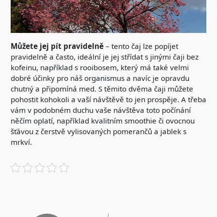
Můžete jej pít pravidelně
– tento čaj lze popíjet
pravidelně a často, ideální je jej střídat s jinými čaji bez
kofeinu, například s rooibosem, který má také velmi
dobré účinky pro náš organismus a navíc je opravdu
chutný a připomíná med. S těmito dvěma čaji můžete
pohostit kohokoli a vaší návštěvě to jen prospěje. A třeba
vám v podobném duchu vaše návštěva toto počínání
něčím oplatí, například kvalitním smoothie či ovocnou
šťávou z čerstvě vylisovaných pomerančů a jablek s
mrkví.