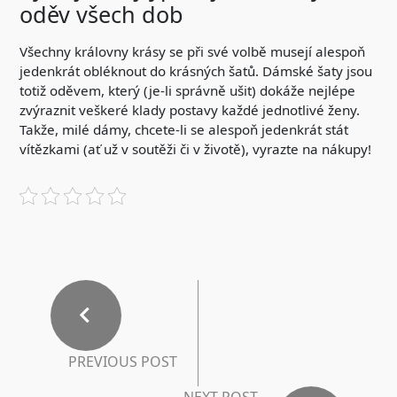
oděv všech dob
Všechny královny krásy se při své volbě musejí alespoň
jedenkrát obléknout do krásných šatů.
Dámské šaty
jsou
totiž oděvem, který (je-li správně ušit) dokáže nejlépe
zvýraznit veškeré klady postavy každé jednotlivé ženy.
Takže, milé dámy, chcete-li se alespoň jedenkrát stát
vítězkami (ať už v soutěži či v životě), vyrazte na nákupy!
PREVIOUS POST