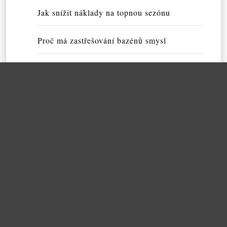
Jak snížit náklady na topnou sezónu
Proč má zastřešování bazénů smysl
S CRO optimalizací mohou vypomáhat odbor
níci
Kvalitní zvýrazňovače s reklamou
Kvalitní vodní dýmka