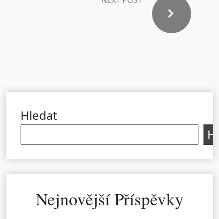
NEXT POST
Hledat
H
Nejnovější Příspěvky