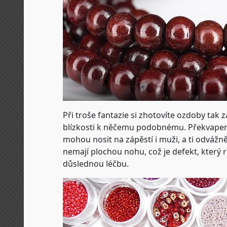
Při troše fantazie si zhotovíte ozdoby tak 
blízkosti k něčemu podobnému. Překvapení
mohou nosit na zápěstí i muži, a ti odvážn
nemají plochou nohu, což je defekt, který 
důslednou léčbu.