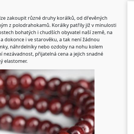
lze zakoupit různé druhy korálků, od dřevěných
ým z polodrahokamů. Korálky patřily již v minulosti
ech bohatých i chudších obyvatel naší země, na
a dokonce i ve starověku, a tak není žádnou
ramky, náhrdelníky nebo ozdoby na nohu kolem
í nezávadnost, přijatelná cena a jejich snadné
ý elastomer.