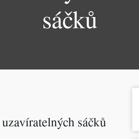
sáčků
z uzavíratelných sáčků