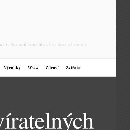
latit. Bez oběhu peněz už se dnes skoro nic
Výrobky
Www
Zdraví
Zvířata
víratelných