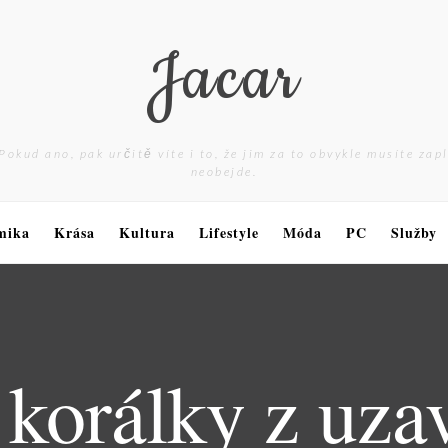
Jacar
Pokud ano, pak určitě víte i to, že jim za to obvykle musíte zap
neobejde.
mika
Krása
Kultura
Lifestyle
Móda
PC
Služby
s korálky z uza