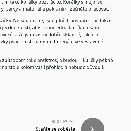
ím také korálky poztrácíte. Korálky si nejprve
ary, barvy a materiál a pak s nimi začněte pracovat.
sáčky
. Nejsou drahé, jsou plně transparentní, takže
í jezdec zajistí, aby se ani jedna kulička nikam
xické, a že jsou velmi dobře skladné, takže je
uvky psacího stolu nebo do regálu ve vestavěné
ým způsobem také antistres, a budou-li kuličky pěkně
t na stole kolem vás i přehled a nebude důvod k
NEXT POST
Staňte se soběsta