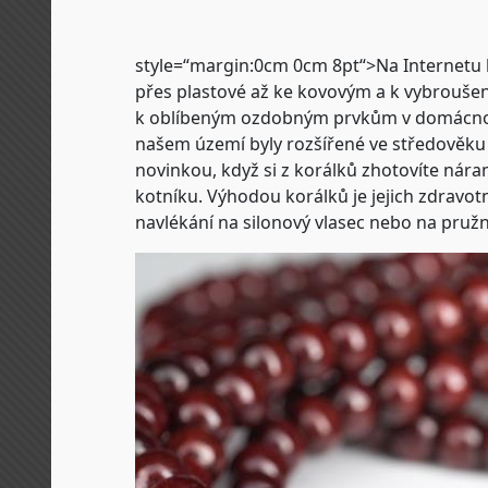
style=“margin:0cm 0cm 8pt“>
Na Internetu 
přes plastové až ke kovovým a k vybroušen
k oblíbeným ozdobným prvkům v domácnost
našem území byly rozšířené ve středověku 
novinkou, když si z korálků zhotovíte ná
kotníku. Výhodou korálků je jejich zdravotn
navlékání na silonový vlasec nebo na pružn