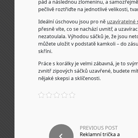
pád a následnou zlomeninu, a samozřejmě t
pečlivě roztřiďte na jednotlivé velikosti, tv
Ideální úschovou jsou pro ně
uzavíratelné 
přesně víte, co se nachází uvnitř, a uzavírac
nezatoulala. Výhodou sáčků je, že jsou neto
můžete uložit v podstatě kamkoli – do zás
skříni.
Práce s korálky je velmi zábavná, je to sv
zvnitř zipových sáčků uzavřené, budete mí
nějaké skepsi a sklíčenosti.
PREVIOUS POST
Reklamní trička a