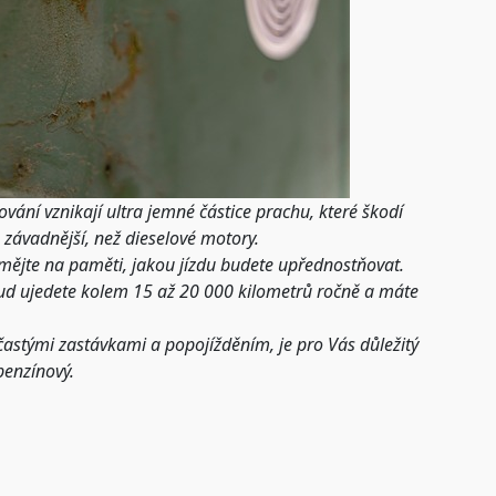
vání vznikají ultra jemné částice prachu, které škodí
e závadnější, než dieselové motory.
, mějte na paměti, jakou jízdu budete upřednostňovat.
pokud ujedete kolem 15 až 20 000 kilometrů ročně a máte
astými zastávkami a popojížděním, je pro Vás důležitý
benzínový.