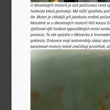
U dieselových motorů je sice pořizovací cena vy
hodnota klesá pomaleji. Má nižší spotřebu poh
litr. Motor je citlivější při jakékoliv změně poča
Aktuálně se u dieselových motorů řeší kauza 
zfalšoval výši hodnot vypouštěných emisí oxid
provozu. To vše vyústilo v Německu k hromadn
poklesla. Dokonce mají automobily zákaz vjez
benzínové motory méně znečišťují prostředí, al