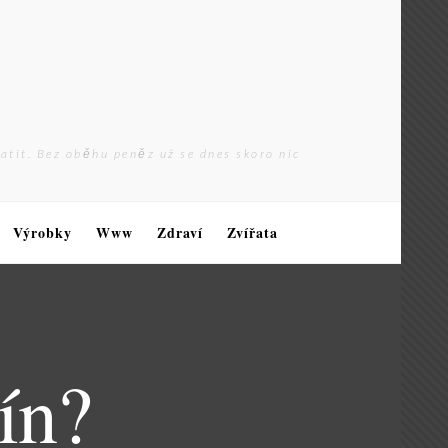
latit. Bez oběhu peněz už se dnes skoro nic
Výrobky
Www
Zdraví
Zvířata
ín?