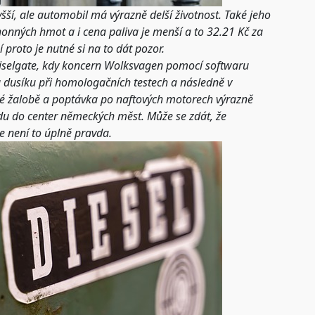
šší, ale automobil má výrazně delší životnost. Také jeho
onných hmot a i cena paliva je menší a to 32.21 Kč za
sí proto je nutné si na to dát pozor.
Diselgate, kdy koncern Wolksvagen pomocí softwaru
u dusíku při homologačních testech a následně v
é žalobě a poptávka po naftových motorech výrazně
du do center německých měst. Může se zdát, že
e není to úplně pravda.