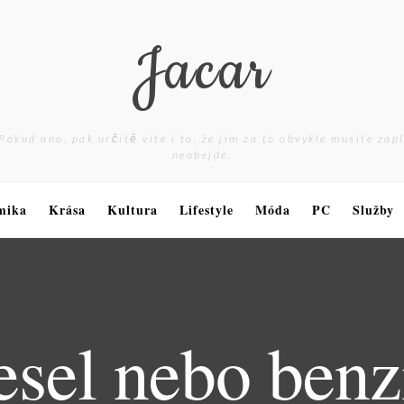
Jacar
Pokud ano, pak určitě víte i to, že jim za to obvykle musíte zap
neobejde.
mika
Krása
Kultura
Lifestyle
Móda
PC
Služby
esel nebo benz