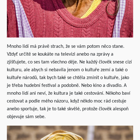
Mnoho lidí má právě strach, že se vám potom něco stane.
Vždyť určitě se koukáte na televizi anebo na zprávy a
zjišťujete, co ses tam všechno děje. Ne každý člověk snese cizí
kulturu, ale abych si nebavila jenom o kultuře zemí a také o
kultuře národů, tak bych také se chtěla zmínit o kultuře, jako
je třeba hudební festival a podobně. Nebo kino a divadlo. A
mnoho lidí ani neví, že kultura je také cestování. Někoho baví
cestovat a podle mého názoru, když někdo moc rád cestuje
anebo sportuje, tak je to také skvělé, protože člověk alespoň
objevuje sám sebe.