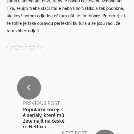
kulturu anebo ani neví, že by je bavilo cestování. Mnoho lidí
říká, že jim třeba stačí Itálie nebo Chorvatsko a tak podobně,
ale když potom odjedou někam dál, je jim dobře. Potom zjistí,
že tohle je také opravdu perfektní kultura a že jsou rádi, že
tam vůbec odjeli.
PREVIOUS POST
Populární korejsk
é seriály, které mů
žete najít na české
m Netflixu
NEXT POST