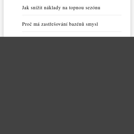
Jak snížit náklady na topnou sezónu
Proč má zastřešování bazénů smysl
S CRO optimalizací mohou vypomáhat odbor
níci
Kvalitní zvýrazňovače s reklamou
Kvalitní vodní dýmka