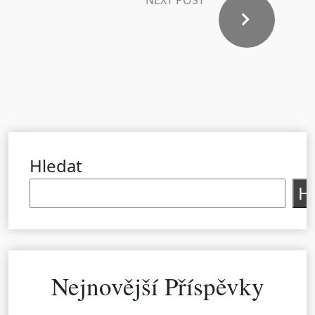
NEXT POST
Hledat
H
Nejnovější Příspěvky