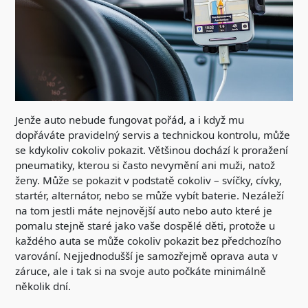
Jenže auto nebude fungovat pořád, a i když mu
dopřáváte pravidelný servis a technickou kontrolu, může
se kdykoliv cokoliv pokazit. Většinou dochází k proražení
pneumatiky, kterou si často nevymění ani muži, natož
ženy. Může se pokazit v podstatě cokoliv – svíčky, cívky,
startér, alternátor, nebo se může vybít baterie. Nezáleží
na tom jestli máte nejnovější auto nebo auto které je
pomalu stejně staré jako vaše dospělé děti, protože u
každého auta se může cokoliv pokazit bez předchozího
varování. Nejjednodušší je samozřejmě oprava auta v
záruce, ale i tak si na svoje auto počkáte minimálně
několik dní.