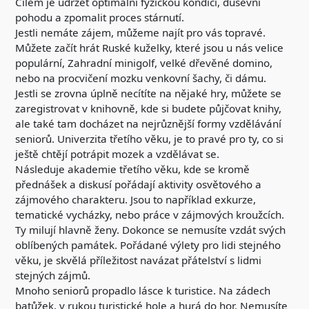
Cílem je udržet optimální fyzickou kondici, duševní
pohodu a zpomalit proces stárnutí.
Jestli nemáte zájem, můžeme najít pro vás topravé.
Můžete začít hrát Ruské kuželky, které jsou u nás velice
populární, Zahradní minigolf, velké dřevěné domino,
nebo na procvičení mozku venkovní šachy, či dámu.
Jestli se zrovna úplně necítíte na nějaké hry, můžete se
zaregistrovat v knihovně, kde si budete půjčovat knihy,
ale také tam docházet na nejrůznější formy vzdělávání
seniorů. Univerzita třetího věku, je to pravé pro ty, co si
ještě chtějí potrápit mozek a vzdělávat se.
Následuje akademie třetího věku, kde se kromě
přednášek a diskusí pořádají aktivity osvětového a
zájmového charakteru. Jsou to například exkurze,
tematické vycházky, nebo práce v zájmových kroužcích.
Ty milují hlavně ženy. Dokonce se nemusíte vzdát svých
oblíbených památek. Pořádané výlety pro lidi stejného
věku, je skvělá příležitost navázat přátelství s lidmi
stejných zájmů.
Mnoho seniorů propadlo lásce k turistice. Na zádech
batůžek, v rukou turistické hole a hurá do hor. Nemusíte