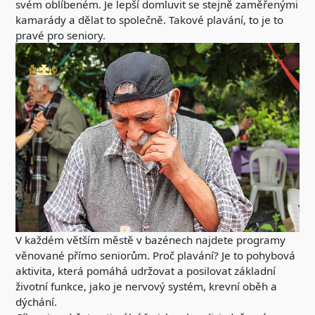
svém oblíbeném. Je lepší domluvit se stejně zaměřenými
kamarády a dělat to společně. Takové plavání, to je to
pravé pro
seniory
.
V každém větším městě v bazénech najdete programy
věnované přímo seniorům. Proč plavání? Je to pohybová
aktivita, která pomáhá udržovat a posilovat základní
životní funkce, jako je nervový systém, krevní oběh a
dýchání.