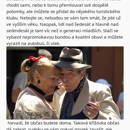
chodit sami, nebo k tomu přemlouvat své dospělé
potomky, ale můžete se přidat do nějakého turistického
klubu. Nebojte se, nebudou se vám tam smát, že jste už
ve vyšším věku. Naopak, lidí nad šedesát a hlavně nad
sedmdesát je tam víc než o generaci mladších. Stačí se
vybavit nepromokavou bundou a kvalitní obuví a můžete
vyrazit na autobus, či vlak.
Nevadí, že občas budete doma. Taková křížovka občas
dá zabrat, sudoku se vám pokusí mozek zavařit, ale