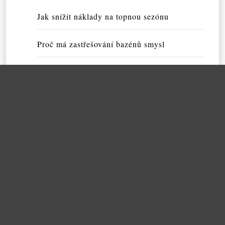
Jak snížit náklady na topnou sezónu
Proč má zastřešování bazénů smysl
S CRO optimalizací mohou vypomáhat odbor
níci
Kvalitní zvýrazňovače s reklamou
Kvalitní vodní dýmka