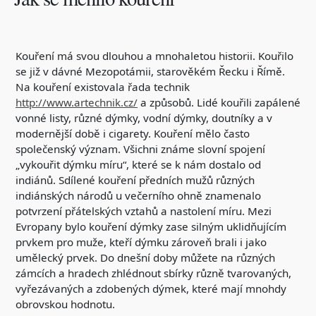
Kouření má svou dlouhou a mnohaletou historii. Kouřilo
se již v dávné Mezopotámii, starověkém Řecku i Římě.
Na kouření existovala řada technik
http://www.artechnik.cz/
a způsobů. Lidé kouřili zapálené
vonné listy, různé dýmky, vodní dýmky, doutníky a v
modernější době i cigarety. Kouření mělo často
společenský význam. Všichni známe slovní spojení
„vykouřit dýmku míru“, které se k nám dostalo od
indiánů. Sdílené kouření předních mužů různých
indiánských národů u večerního ohně znamenalo
potvrzení přátelských vztahů a nastolení míru. Mezi
Evropany bylo kouření dýmky zase silným uklidňujícím
prvkem pro muže, kteří dýmku zároveň brali i jako
umělecký prvek. Do dnešní doby můžete na různých
zámcích a hradech zhlédnout sbírky různě tvarovaných,
vyřezávaných a zdobených dýmek, které mají mnohdy
obrovskou hodnotu.