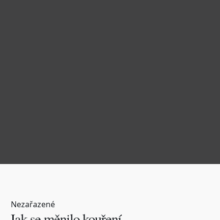
Nezařazené
Jak se měnilo kouření