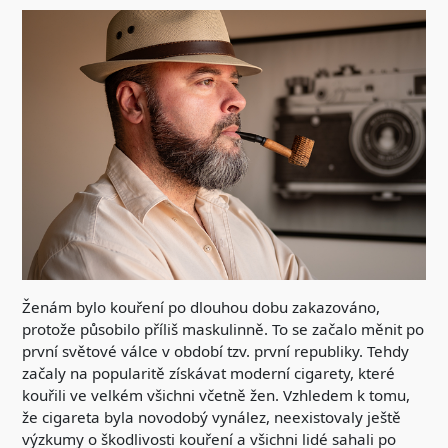
Ženám bylo kouření po dlouhou dobu zakazováno,
protože působilo příliš maskulinně. To se začalo měnit po
první světové válce v období tzv. první republiky. Tehdy
začaly na popularitě získávat moderní cigarety, které
kouřili ve velkém všichni včetně žen. Vzhledem k tomu,
že cigareta byla novodobý vynález, neexistovaly ještě
výzkumy o škodlivosti kouření a všichni lidé sahali po