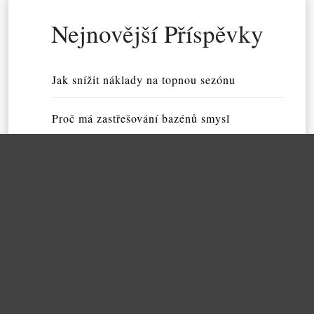
Nejnovější Příspěvky
Jak snížit náklady na topnou sezónu
Proč má zastřešování bazénů smysl
S CRO optimalizací mohou vypomáhat odbor
níci
Kvalitní zvýrazňovače s reklamou
Kvalitní vodní dýmka