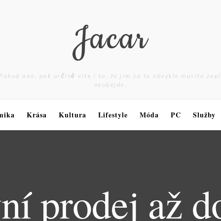
Jacar
Pokud ano, pak určitě víte i to, že jim za to obvykle musíte zap
neobejde.
mika
Krása
Kultura
Lifestyle
Móda
PC
Služby
vní prodej až d