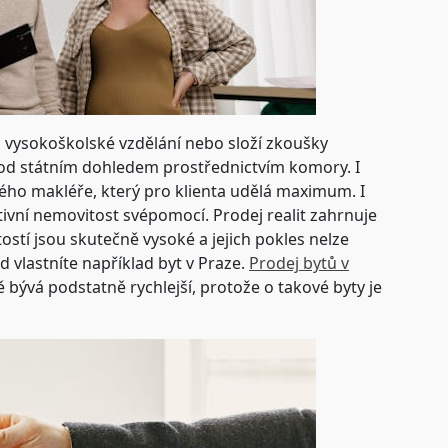
á vysokoškolské vzdělání nebo složí zkoušky
pod státním dohledem prostřednictvím komory. I
ného makléře, který pro klienta udělá maximum. I
ativní nemovitost svépomocí. Prodej realit zahrnuje
stí jsou skutečně vysoké a jejich pokles nelze
 vlastníte například byt v Praze.
Prodej bytů v
bývá podstatně rychlejší, protože o takové byty je