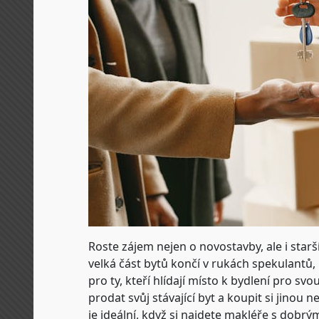
Roste zájem nejen o novostavby, ale i starš
velká část bytů končí v rukách spekulantů,
pro ty, kteří hlídají místo k bydlení pro s
prodat svůj stávající byt a koupit si jinou
je ideální, když si najdete makléře s dobr