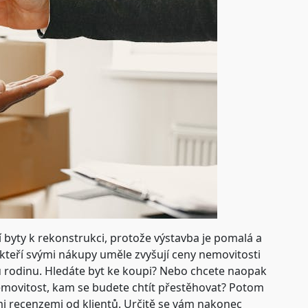
í byty k rekonstrukci, protože výstavba je pomalá a
 kteří svými nákupy uměle zvyšují ceny nemovitosti
vou rodinu. Hledáte byt ke koupi? Nebo chcete naopak
 nemovitost, kam se budete chtít přestěhovat? Potom
ými recenzemi od klientů. Určitě se vám nakonec