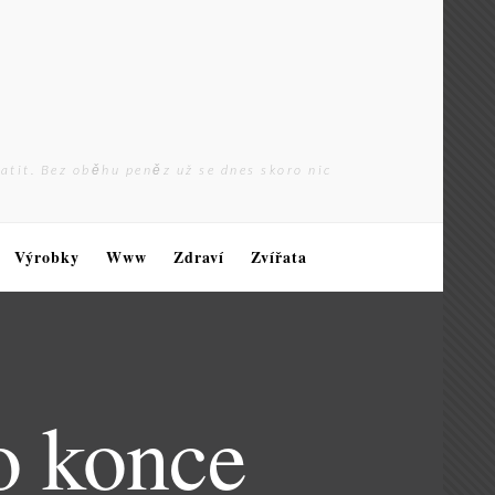
latit. Bez oběhu peněz už se dnes skoro nic
Výrobky
Www
Zdraví
Zvířata
o konce