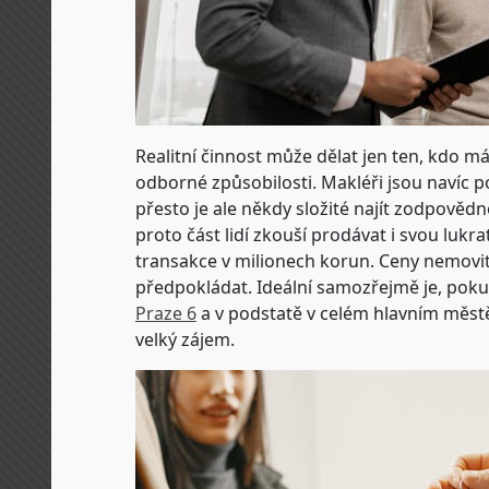
Realitní činnost může dělat jen ten, kdo m
odborné způsobilosti. Makléři jsou navíc 
přesto je ale někdy složité najít zodpověd
proto část lidí zkouší prodávat i svou lukr
transakce v milionech korun. Ceny nemovito
předpokládat. Ideální samozřejmě je, pokud
Praze 6
a v podstatě v celém hlavním městě 
velký zájem.