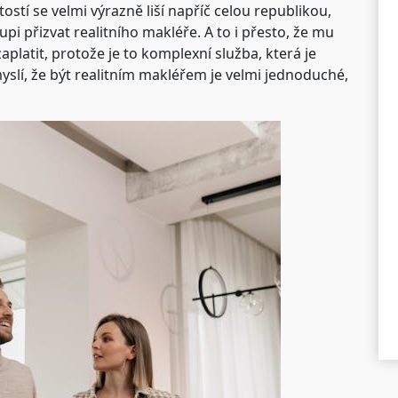
stí se velmi výrazně liší napříč celou republikou,
oupi přizvat realitního makléře. A to i přesto, že mu
latit, protože je to komplexní služba, která je
myslí, že být realitním makléřem je velmi jednoduché,