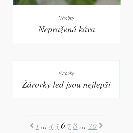
Výrobky
Nepražená káva
Výrobky
Žárovky led jsou nejlepší
1
…
4
5
6
7
8
…
20